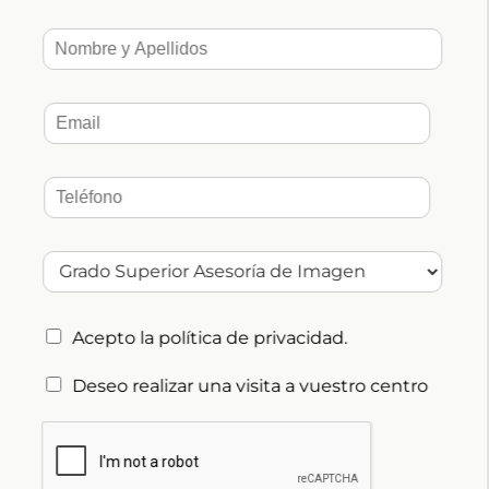
acreditar a nuestros alumnos
de acuerdo con
un sistema de aprendizaje práctico y en contacto
directo con la realidad profesional. Con una
estricta aplicación de los objetivos y
finalidades
desplegados por las leyes
educativas, trabajamos para que nuestros
alumnos logren el conocimiento, la habilidad, la
actitud, y los valores y capacidades que les
facilitarán el reconocimiento académico de sus
aprendizajes, y que les servirá para su
desarrollo
integral
como personas en la sociedad. Nuestra
escuela, manteniendo su propia identidad,
tiene
la responsabilidad de formar al alumnado
en
el marco del conjunto de valores, actitudes y
Acepto la
política de privacidad
.
normas que caracterizan una sociedad plural y
democrática. Nuestro equipo de profesores
Deseo realizar una visita a vuestro centro
altamente cualificado, se esfuerza a diario para
que nuestros alumnos
sean personas
responsables, competentes y de espíritu
crítico
que contribuyan al progreso y desarrollo