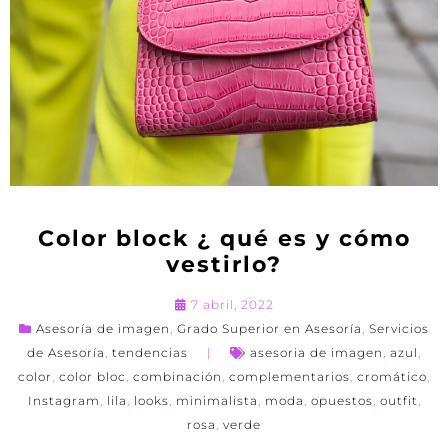
Color block ¿ qué es y cómo
vestirlo?
7 abril, 2022
Asesoría de imagen
,
Grado Superior en Asesoría
,
Servicios
de Asesoría
,
tendencias
asesoria de imagen
,
azul
,
color
,
color bloc
,
combinación
,
complementarios
,
cromático
,
Instagram
,
lila
,
looks
,
minimalista
,
moda
,
opuestos
,
outfit
,
rosa
,
verde