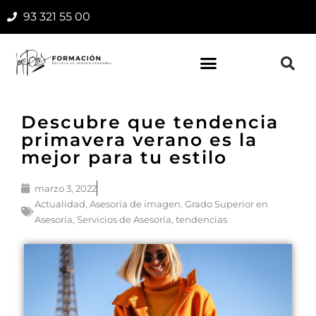
93 321 55 00
Descubre que tendencia
primavera verano es la
mejor para tu estilo
marzo 3, 2022
Actualidad
,
Asesoría de imagen
,
Grado Superior en
Asesoría
,
Servicios de Asesoría
,
tendencias