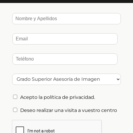
como Blumarine y Dolce & Gabbana 
apostaron por esta tendencia para presentar 
sus colecciones primavera verano. 
Finalmente, en redes podemos apreciar como 
muchas
 influencers y artistas musicales
 se 
han abanderado de esta tendencia primavera 
verano creando looks fantásticos con gafas de 
sol de colores, 
pañuelos 
en la cabeza, 
cadenas
, sombras pastel y labial tipo 
gloss
con delineador de lápiz. 
Acepto la
política de privacidad
.
Deseo realizar una visita a vuestro centro