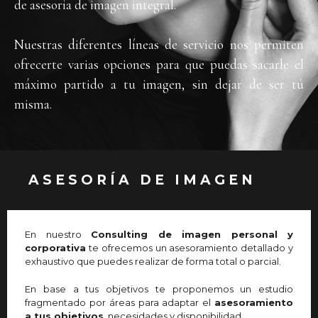
de asesoría de imagen integral.
Nuestras diferentes líneas de servicio nos permiten
ofrecerte varias opciones para que puedas sacarle el
máximo partido a tu imagen, sin dejar de ser tú
misma.
ASESORÍA DE IMAGEN
En nuestro
Consulting de imagen personal y
corporativa
te ofrecemos un asesoramiento detallado y
exhaustivo que puedes realizar de forma total o parcial.
En base a tus objetivos te proponemos un estudio
fragmentado por áreas para adaptar el
asesoramiento
a tus objetivos
, necesidades y disponibilidad.