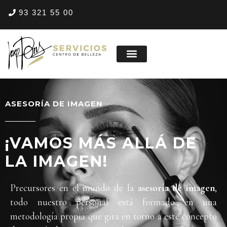
93 321 55 00
ASESORÍA DE IMAGEN
¡VAMOS MÁS ALLÁ DE
LA IMAGEN!
Precursores en el mundo de la
asesoría de imagen
,
todo nuestro personal está formado en una
metodología propia que gira en torno a este concepto